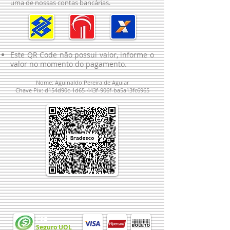
uma de nossas contas bancárias.
Este QR Code não possui valor, informe o
valor no momento do pagamento.
Nome: Aguinaldo Pereira de Aguiar
Chave Pix: d154d90c-1d65-443f-906f-ba5a13fc6965
Pag
Seguro UOL