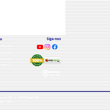
Siga-nos
to
rafia.com
s 18 horas
 3125-2762
8798-6711
a-Recife, PE | CEP 50740-170
iar - ME