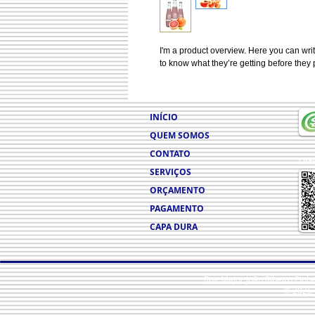
I'm a product overview. Here you can writ
to know what they’re getting before they
INÍCIO
QUEM SOMOS
CONTATO
Chav
SERVIÇOS
ORÇAMENTO
PAGAMENTO
CAPA DURA
Rua Major João Ribeiro Pinh
© 2026 