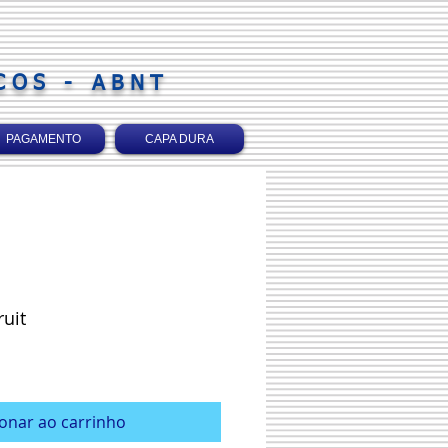
COS - ABNT
PAGAMENTO
CAPA DURA
ruit
eço
omocional
ionar ao carrinho