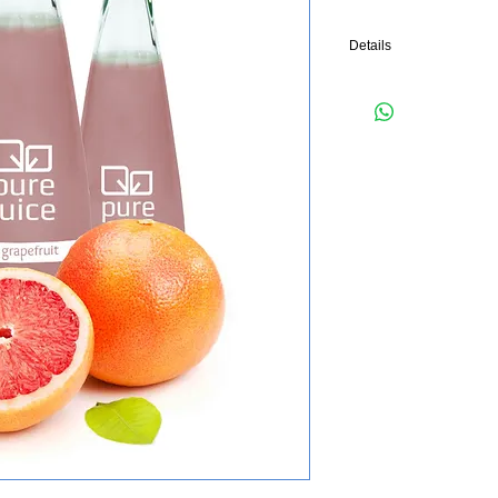
Details
I'm a product detail. I'm
your product such as sizi
cleaning instructions.