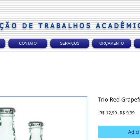
ÇÃO DE TRABALHOS ACADÊMI
CONTATO
SERVIÇOS
ORÇAMENTO
Trio Red Grapef
Preço
Pr
 R$ 12,99 
R$ 9,99
normal
pr
Adic