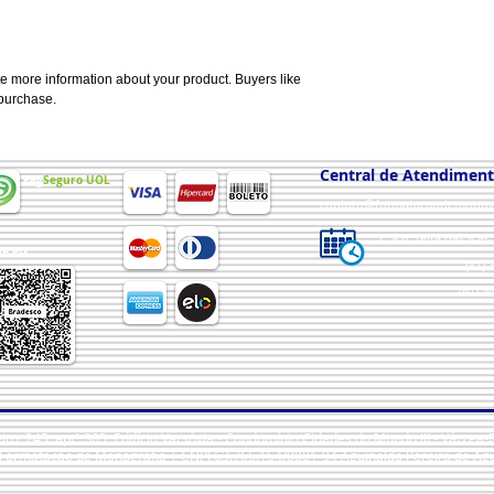
e more information about your product. Buyers like 
 purchase.
Central de Atendimen
Pag
Seguro UOL
contato@formatacaodemonog
2ª a 6ª feira das 8 à
e PIX
(81)
(81) 9
eiro, 245, aptº 305, Edifício Varsóvia - Condomínio Cidades do Mundo III - Várze
Formatação de Monografia | CNPJ 63.765.154/0001-94 Aguinaldo Pereira de Agu